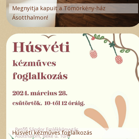
Megnyitja kapuit a Tömörkény-ház
Ásotthalmon!
Húsvéti kézműves foglalkozás